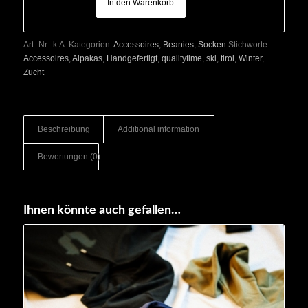
In den Warenkorb
Art.-Nr.:
k.A.
Kategorien:
Accessoires
,
Beanies
,
Socken
Stichworte:
Accessoires
,
Alpakas
,
Handgefertigt
,
qualitytime
,
ski
,
tirol
,
Winter
,
Zucht
Beschreibung
Additional information
Bewertungen (0)
Ihnen könnte auch gefallen…