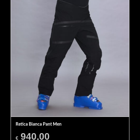
Retica Bianca Pant Men
940,00
€