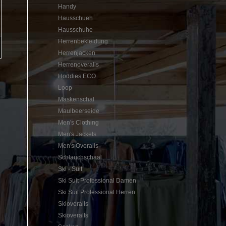
Handy
Hausschueh
Hausschuhe
Herrenbekleidung
Herrenjacken
Herrenoveralls
Hoddies ECO
Loop
Maskenschal
Maulbeerseide
Men's Clothing
Men's Jackets
Men's Overalls
Schlauchschaal
Ski - Suit
Ski Suit Professional Damen
Ski Suit Professional Herren
Skioveralls
Skioveralls