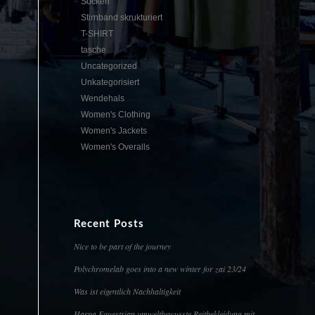
Socken
Stirnband skrukturiert
T-SHIRT
tasche
Uncategorized
Unkategorisiert
Wendehals
Women's Clothing
Women's Jackets
Women's Overalls
Recent Posts
Nice to be part of the journey
Polychromelab goes into a new winter for zai 23/24
Was ist eigentlich Nachhaltigkeit
Harpa Equestrian umweltbewusste Reitbekleidung mit