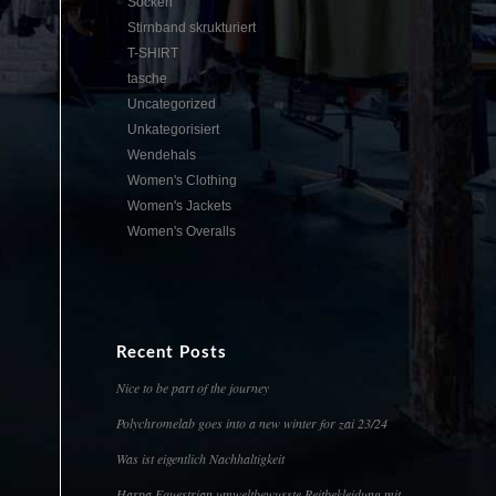
Socken
Stirnband skrukturiert
T-SHIRT
tasche
Uncategorized
Unkategorisiert
Wendehals
Women's Clothing
Women's Jackets
Women's Overalls
Recent Posts
Nice to be part of the journey
Polychromelab goes into a new winter for zai 23/24
Was ist eigentlich Nachhaltigkeit
Harpa Equestrian umweltbewusste Reitbekleidung mit