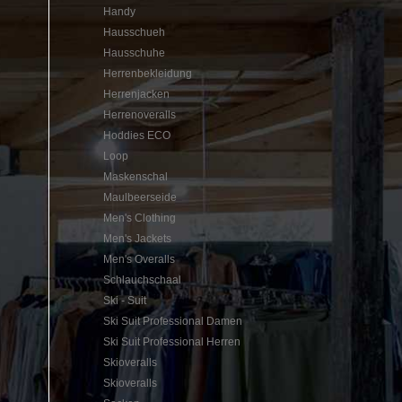
Handy
Hausschueh
Hausschuhe
Herrenbekleidung
Herrenjacken
Herrenoveralls
Hoddies ECO
Loop
Maskenschal
Maulbeerseide
Men's Clothing
Men's Jackets
Men's Overalls
Schlauchschaal
Ski - Suit
Ski Suit Professional Damen
Ski Suit Professional Herren
Skioveralls
Skioveralls