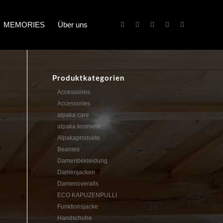
MEMORIES
Über uns
Produktkategorien
Accessoires
Accessories
alpaka care
alpaka kosmetik
Alpakaprodukte
Beanies
Damenbekleidung
Damenjacken
Damenoveralls
ECO KAPUZENPULLI
Funktionsjacke
Handschuhe