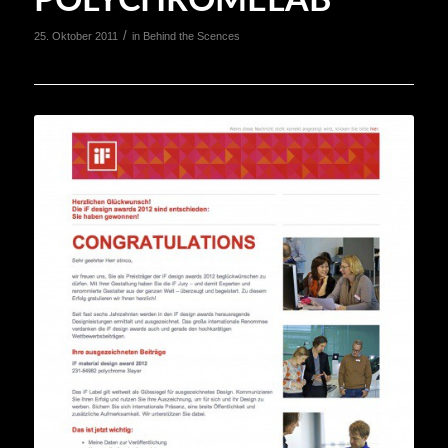
POLYCHROMELAB
/
25. Oktober 2011
in
Behind the Scences