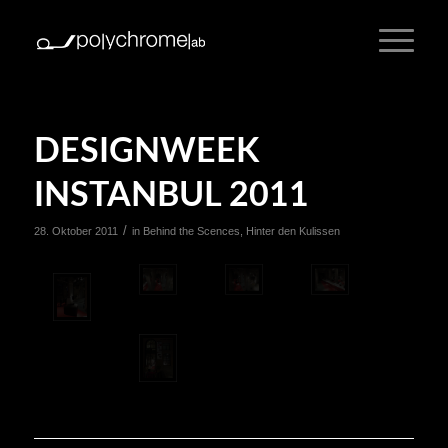
DESIGNWEEK
INSTANBUL 2011
/
28. Oktober 2011
in
Behind the Scences
,
Hinter den Kulissen