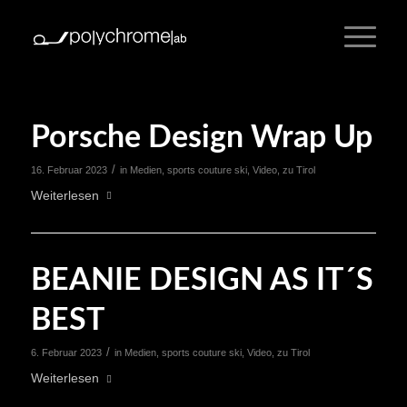
Porsche Design Wrap Up
/
16. Februar 2023
in
Medien
,
sports couture ski
,
Video
,
zu Tirol
Weiterlesen
BEANIE DESIGN AS IT´S
BEST
/
6. Februar 2023
in
Medien
,
sports couture ski
,
Video
,
zu Tirol
Weiterlesen