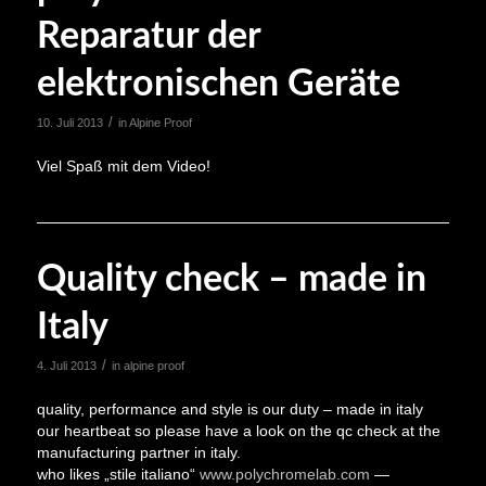
Reparatur der
elektronischen Geräte
/
10. Juli 2013
in
Alpine Proof
Viel Spaß mit dem Video!
Quality check – made in
Italy
/
4. Juli 2013
in
alpine proof
quality, performance and style is our duty – made in italy
our heartbeat so please have a look on the qc check at the
manufacturing partner in italy.
who likes „stile italiano“
www.polychromelab.com
—