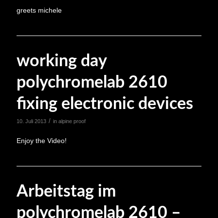
greets michele
working day
polychromelab 2610
fixing electronic devices
/
10. Juli 2013
in
alpine proof
Enjoy the Video!
Arbeitstag im
polychromelab 2610 –