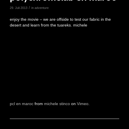
/
29. Juli 2013
in
adventure
enjoy the movie – we are offside to test our fabric in the
desert and learn from the tuareks. michele
pcl en maroc
from
michele stinco
on
Vimeo
.