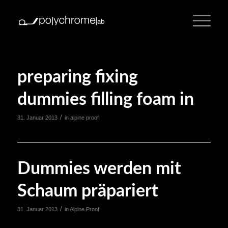
preparing fixing
dummies filling foam in
/
31. Januar 2013
in
alpine proof
Dummies werden mit
Schaum präpariert
/
31. Januar 2013
in
Alpine Proof