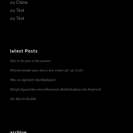
zu China
zu Tirol
zu Tirol
latest Posts
Nice to be part of the journey
Polychromelab goes into a new winter for zai 23/24
Was ist eigentlich Nachhaltigkeit
Harpa Equestrian umweltbewusste Reitbekleidung mit Anspruch
Zai Merch Hoddie
archive