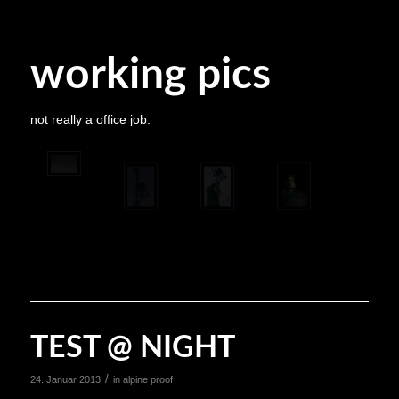
working pics
not really a office job.
TEST @ NIGHT
/
24. Januar 2013
in
alpine proof