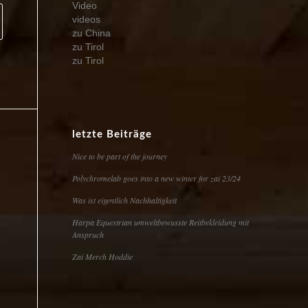
Video
videos
zu China
zu Tirol
zu Tirol
letzte Beiträge
Nice to be part of the journey
Polychromelab goes into a new winter for zai 23/24
Was ist eigentlich Nachhaltigkeit
Harpa Equestrian umweltbewusste Reitbekleidung mit
Anspruch
Zai Merch Hoddie