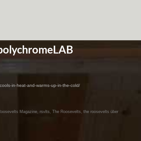
polychromeLAB
-cools-in-heat-and-warms-up-in-the-cold/
oosevelts Magazine
,
rsvlts
,
The Roosevelts
,
the roosevelts über