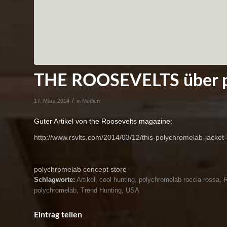
THE ROOSEVELTS über 
/
17. März 2014
in
Medien
Guter Artikel von the Roosevelts magazine:
http://www.rsvlts.com/2014/03/12/this-polychromelab-jacket
polychromelab concept store
Schlagworte:
Artikel
,
cool hunting
,
polychromelab roccia rossa
,
R
polychromelab
,
Trend Hunting
,
USA
Eintrag teilen