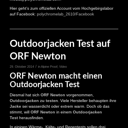
Hier geht’s zum offiziellen Account vom Hochgebirgslabor
auf Facebook:
polychromelab_2610/Facebook
Outdoorjacken Test auf
ORF Newton
/
29. Oktober 2014
in
Alpine Proof
,
Video
ORF Newton macht einen
Outdoorjacken Test
Diesmal hat sich
ORF Newton
vorgenommen,
Outdoorjacken zu testen
. Viele Hersteller behaupten ihre
Jacke
sei wasserdicht oder extrem warm. Doch ob das
stimmt, will
ORF Newton
in einem
Outdoorjacken
Test
herausfinden.
In einigen Wärme-, Kälte- und Regentests sollen drei