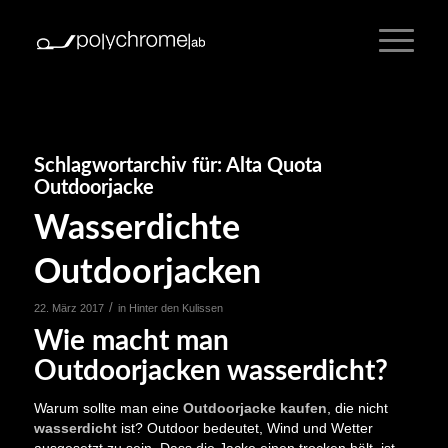
Schlagwortarchiv für:
Alta Quota
Outdoorjacke
Wasserdichte
Outdoorjacken
/
22. März 2017
in
Hinter den Kulissen
Wie macht man
Outdoorjacken wasserdicht?
Warum sollte man eine
Outdoorjacke kaufen
, die nicht
wasserdicht
ist? Outdoor bedeutet, Wind und Wetter
ausgesetzt zu sein. Dass die Jacke einen trocken hält, ist