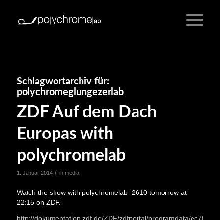
Schlagwortarchiv für:
polychromeglungezerlab
ZDF Auf dem Dach
Europas with
polychromelab
/
1. Januar 2014
in
media
Watch the show with polychromelab_2610 tomorrow at
22:15 on ZDF.
http://dokumentation.zdf.de/ZDF/zdfportal/programdata/ec7f5086