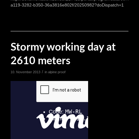
a119-3282-b350-36a3816e802f/20250982?doDispatch=1
Stormy working day at
2610 meters
/
10. November 2013
in
alpine proof