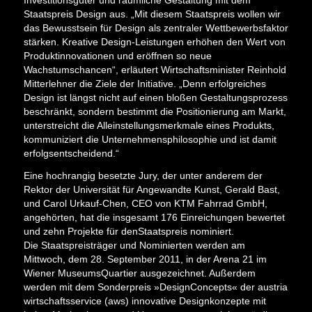
Investitionsgüter und räumliche Gestaltung mit dem
Staatspreis Design aus. „Mit diesem Staatspreis wollen wir
das Bewusstsein für Design als zentraler Wettbewerbsfaktor
stärken. Kreative Design-Leistungen erhöhen den Wert von
Produktinnovationen und eröffnen so neue
Wachstumschancen“, erläutert Wirtschaftsminister Reinhold
Mitterlehner die Ziele der Initiative. „Denn erfolgreiches
Design ist längst nicht auf einen bloßen Gestaltungsprozess
beschränkt, sondern bestimmt die Positionierung am Markt,
unterstreicht die Alleinstellungsmerkmale eines Produkts,
kommuniziert die Unternehmensphilosophie und ist damit
erfolgsentscheidend.“
Eine hochrangig besetzte Jury, der unter anderem der
Rektor der Universität für Angewandte Kunst, Gerald Bast,
und Carol Urkauf-Chen, CEO von KTM Fahrrad GmbH,
angehörten, hat die insgesamt 176 Einreichungen bewertet
und zehn Projekte für denStaatspreis nominiert.
Die Staatspreisträger und Nominierten werden am
Mittwoch, dem 28. September 2011, in der Arena 21 im
Wiener MuseumsQuartier ausgezeichnet. Außerdem
werden mit dem Sonderpreis »DesignConcepts« der austria
wirtschaftsservice (aws) innovative Designkonzepte mit