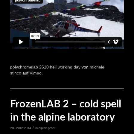
polychromelab 2610 heli working day
von
michele
stinco
auf
Vimeo
.
FrozenLAB 2 – cold spell
in the alpine laboratory
/
20. März 2014
in
alpine proof