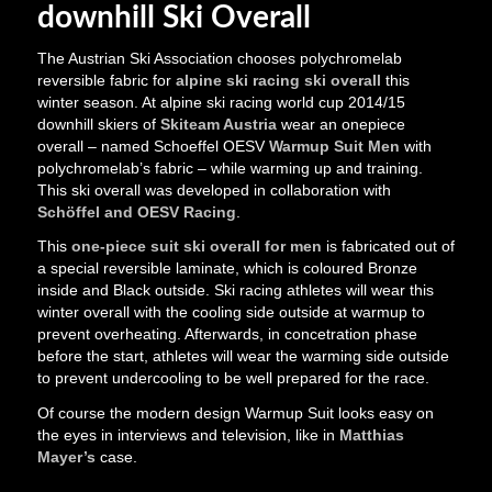
downhill Ski Overall
The Austrian Ski Association chooses polychromelab
reversible fabric for
alpine ski racing ski overall
this
winter season. At alpine ski racing world cup 2014/15
downhill skiers of
Skiteam Austria
wear an onepiece
overall – named Schoeffel OESV
Warmup Suit Men
with
polychromelab’s fabric – while warming up and training.
This ski overall was developed in collaboration with
Schöffel and OESV Racing
.
This
one-piece suit ski overall for men
is fabricated out of
a special reversible laminate, which is coloured Bronze
inside and Black outside. Ski racing athletes will wear this
winter overall with the cooling side outside at warmup to
prevent overheating. Afterwards, in concetration phase
before the start, athletes will wear the warming side outside
to prevent undercooling to be well prepared for the race.
Of course the modern design Warmup Suit looks easy on
the eyes in interviews and television, like in
Matthias
Mayer’s
case.