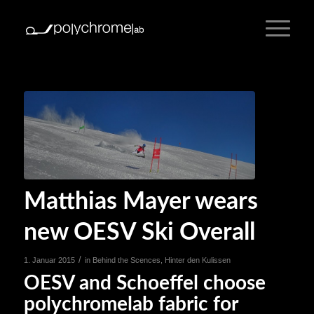
Matthias Mayer wears
new OESV Ski Overall
/
1. Januar 2015
in
Behind the Scences
,
Hinter den Kulissen
OESV and Schoeffel choose
polychromelab fabric for