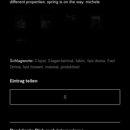
different properties. spring is on the way. michele
Schlagworte:
3 layer
,
3-lagen-laminat
,
fabric
,
fast donna
,
Fast
Donna
,
fast forward
,
material
,
produkttest
Eintrag teilen