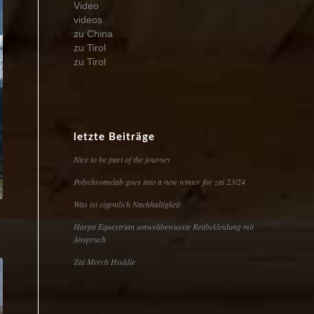
Video
videos
zu China
zu Tirol
zu Tirol
letzte Beiträge
Nice to be part of the journey
Polychromelab goes into a new winter for zai 23/24
Was ist eigentlich Nachhaltigkeit
Harpa Equestrian umweltbewusste Reitbekleidung mit
Anspruch
Zai Merch Hoddie