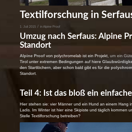
Textilforschung in Serfaus
/
1. Juli 2015
in
Alpine Proof
Umzug nach Serfaus: Alpine Pr
Standort
Alpine Proof
von polychromelab ist ein Projekt,
um ein Güte
Tirol unter extremen Bedingungen auf hiere
Glaubwürdigke
den Startlöchern, aber schon bald gibt es für die
polychrome
Standort.
Teil 4: Ist das bloß ein einfac
Hier stehen sie: vier Männer und ein Hund an einem Hang in
Ladis. Im Winter ist hier eine Skipiste und täglich kommen un
Stelle Textilforschung betreiben?