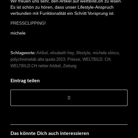
Wir freuen uns sehr, den Artikel auf
weltbild.ch
zu lesen.
Es ist schön zu hören, dass unser Lifestyle-Anspruch
verbunden mit Funktionalität ein Schritt Vorsprung ist.
PRESSCLIPPING!
michele
Schlagworte:
Artikel
,
elisabeth frey
,
lifestyle
,
michele stinco
,
polychromelab alta quota 2013
,
Presse
,
WELTBILD. CH
,
WELTBILD.CH netter Artikel
,
Zeitung
Eintrag teilen
Das könnte Dich auch interessieren