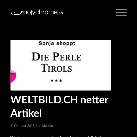
WELTBILD.CH netter
Artikel
/
8. Oktober 2013
in
Medien