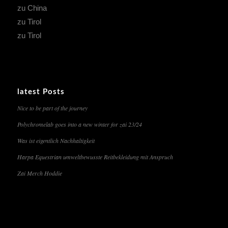
zu China
zu Tirol
zu Tirol
latest Posts
Nice to be part of the journey
Polychromelab goes into a new winter for zai 23/24
Was ist eigentlich Nachhaltigkeit
Harpa Equestrian umweltbewusste Reitbekleidung mit Anspruch
Zai Merch Hoddie