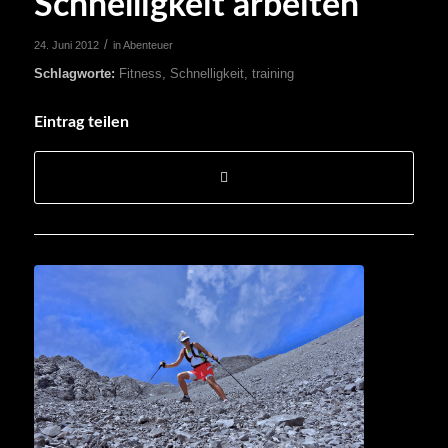
Schnelligkeit arbeiten
/
24. Juni 2012
in
Abenteuer
Schlagworte:
Fitness
,
Schnelligkeit
,
training
Eintrag teilen