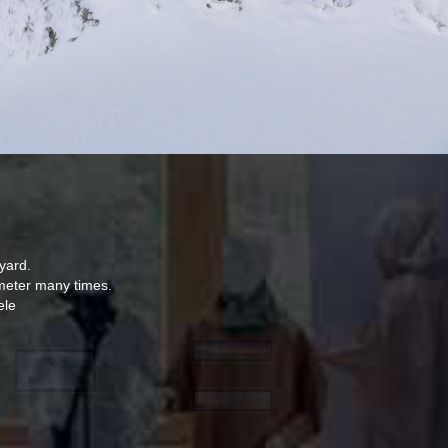
yard.
l meter many times.
ele