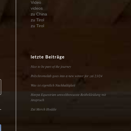
Video
videos
zu China
zu Tirol
zu Tirol
letzte Beiträge
Nice to be part of the journey
Polychromelab goes into a new winter for zai 23/24
Was ist eigentlich Nachhaltigkeit
Harpa Equestrian umweltbewusste Reitbekleidung mit
Anspruch
Zai Merch Hoddie