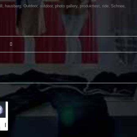
ll
,
hausberg
,
Outdoor
,
outdoor
,
photo gallery
,
produkttest
,
ride
,
Schnee
,