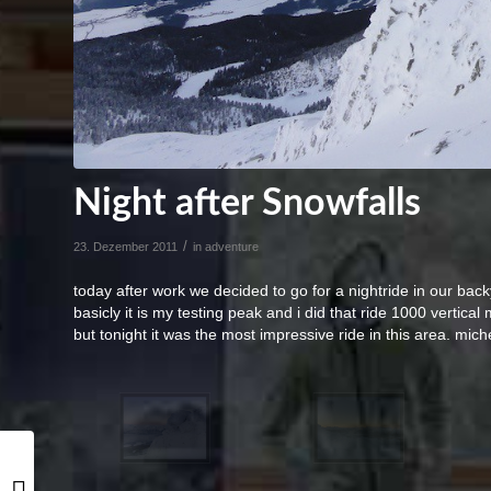
Night after Snowfalls
/
23. Dezember 2011
in
adventure
today after work we decided to go for a nightride in our back
basicly it is my testing peak and i did that ride 1000 vertica
but tonight it was the most impressive ride in this area. mich
First snow is on!