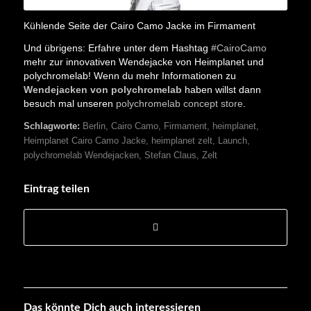
Kühlende Seite der Cairo Camo Jacke im Firmament
Und übrigens: Erfahre unter dem Hashtag
#CairoCamo
mehr zur innovativen Wendejacke von Heimplanet und
polychromelab! Wenn du mehr Informationen zu
Wendejacken von polychromelab
haben willst dann
besuch mal unseren
polychromelab concept store
.
Schlagworte:
Berlin
,
Cairo Camo
,
Firmament
,
heimplanet
,
Heimplanet Cairo Camo Jacke
,
heimplanet zelt
,
Launch
,
polychromelab Wendejacken
,
Stefan Claus
,
Zelt
Eintrag teilen
Das könnte Dich auch interessieren