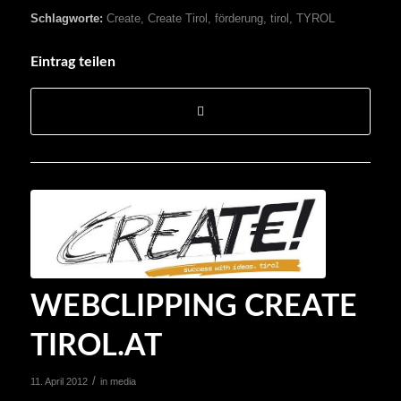
Schlagworte:
Create
,
Create Tirol
,
förderung
,
tirol
,
TYROL
Eintrag teilen
WEBCLIPPING CREATE
TIROL.AT
/
11. April 2012
in
media