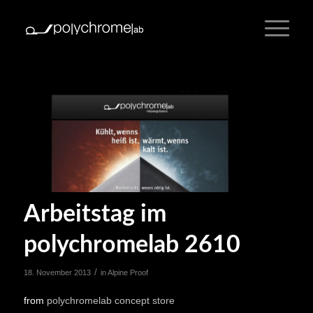
Arbeitstag im
polychromelab 2610
/
18. November 2013
in
Alpine Proof
from
polychromelab concept store