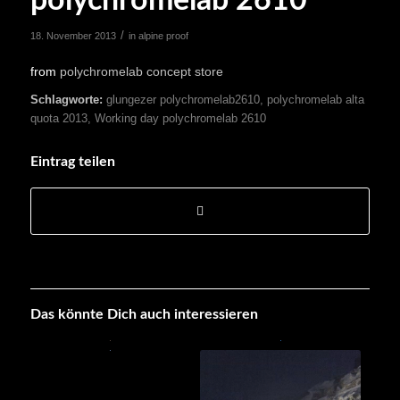
polychromelab 2610
/
18. November 2013
in
alpine proof
from
polychromelab concept store
Schlagworte:
glungezer polychromelab2610
,
polychromelab alta
quota 2013
,
Working day polychromelab 2610
Eintrag teilen
Das könnte Dich auch interessieren